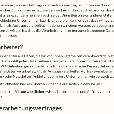
erklären, was ein Auftragsverarbeitungsvertrag ist und warum dieser b
mlicher Zungenbrecher ist, werden wir hier im Text auch öfters nur da
t alleine, sondern nehmen auch selbst Dienstleistungen anderer Unter
schiedener Unternehmen bzw. Dienstleister kann es sein, dass wir per
dann als Auftragsverarbeiter, mit denen wir einen Vertrag, den sogena
sten zu wissen ist, dass die Verarbeitung Ihrer personenbezogenen Dat
erden muss.
rbeiter?
haber für alle Daten, die wir von Ihnen verarbeiten verantwortlich. N
. Dazu zählt jedes Unternehmen bzw. jede Person, die in unserem Auf
O-Definition gesagt: jede natürliche oder juristische Person, Behörde, 
e Daten verarbeitet, gilt als Auftragsverarbeiter. Auftragsverarbeiter 
gs- oder Newsletter-Anbieter oder große Unternehmen wie beispielswei
fflichkeiten hier ein Überblick über die drei Rollen in der DSGVO:
essent) →
Verantwortlicher
(wir als Unternehmen und Auftraggeber) 
r)
verarbeitungsvertrages