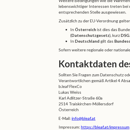
Weitere Bedingungen wie die Wahrneh
lebenswichtiger Interessen treten bei u
entsprechenden Stelle ausgewiesen.
Zusätzlich zu der EU-Verordnung gelte
In
Österreich
ist dies das Bund
(
Datenschutzgesetz
), kurz
DSG
In
Deutschland
gilt das
Bundes
Sofern weitere regionale oder nationa
Kontaktdaten de
Sollten Sie Fragen zum Datenschutz od
Verantwortlichen gemäß Artikel 4 Ab
b.leaf FlexCo
Lukas Weiss
Karl Adlitzer-Straße 60a
2514 Traiskirchen-Möllersdorf
Österreich
E-Mail:
info@bleaf.at
Impressum:
https://bleaf.at/impressum