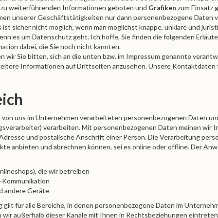
s zu weiterführenden Informationen geboten und
Grafiken
zum Einsatz g
ahmen unserer Geschäftstätigkeiten nur dann personenbezogene Daten 
 ist sicher nicht möglich, wenn man möglichst knappe, unklare und juris
 wenn es um Datenschutz geht. Ich hoffe, Sie finden die folgenden Erläu
rmation dabei, die Sie noch nicht kannten.
 wir Sie bitten, sich an die unten bzw. im Impressum genannte verantwo
eitere Informationen auf Drittseiten anzusehen. Unsere Kontaktdaten f
ich
lle von uns im Unternehmen verarbeiteten personenbezogenen Daten un
gsverarbeiter) verarbeiten. Mit personenbezogenen Daten meinen wir Inf
dresse und postalische Anschrift einer Person. Die Verarbeitung pers
kte anbieten und abrechnen können, sei es online oder offline. Der An
nlineshops), die wir betreiben
il-Kommunikation
d andere Geräte
 gilt für alle Bereiche, in denen personenbezogene Daten im Unterneh
en wir außerhalb dieser Kanäle mit Ihnen in Rechtsbeziehungen eintrete