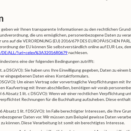
n
 geben wir Ihnen transparente Informationen zu den rechtlichen Grunds
ndverordnung, die uns ermöglichen, personenbezogene Daten zu verar
n wir uns auf die VERORDNUNG (EU) 2016/679 DES EUROPÄISCHEN P
rordnung der EU können Sie selbstverständlich online auf EUR-Lex, d
ent/DE/ALL/?uri=celex%3A32016R0679
nachlesen.
indestens eine der folgenden Bedingungen zutrifft:
 lit. a DSGVO): Sie haben uns Ihre Einwilligung gegeben, Daten zu einem
hrer eingegebenen Daten eines Kontaktformulars.
 b DSGVO): Um einen Vertrag oder vorvertragliche Verpflichtungen mit Ihne
nen Kaufvertrag mit Ihnen abschließen, benötigen wir vorab personenb
l 6 Absatz 1 lit. c DSGVO): Wenn wir einer rechtlichen Verpflichtung unt
h verpflichtet Rechnungen für die Buchhaltung aufzuheben. Diese entha
 6 Absatz 1 lit. f DSGVO): Im Falle berechtigter Interessen, die Ihre Gr
enbezogener Daten vor. Wir müssen zum Beispiel gewisse Daten verarbe
n zu können. Diese Verarbeitung ist somit ein berechtigtes Interesse.