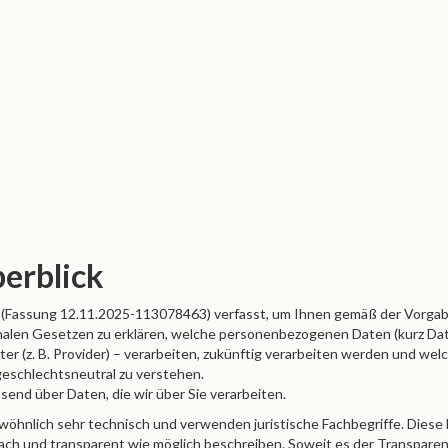
berblick
 (Fassung 12.11.2025-113078463) verfasst, um Ihnen gemäß der Vorga
len Gesetzen zu erklären, welche personenbezogenen Daten (kurz Daten
er (z. B. Provider) – verarbeiten, zukünftig verarbeiten werden und we
geschlechtsneutral zu verstehen.
send über Daten, die wir über Sie verarbeiten.
wöhnlich sehr technisch und verwenden juristische Fachbegriffe. Diese
ach und transparent wie möglich beschreiben. Soweit es der Transparenz