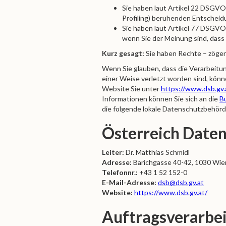
Sie haben laut Artikel 22 DSGVO 
Profiling) beruhenden Entschei
Sie haben laut Artikel 77 DSGVO
wenn Sie der Meinung sind, das
Kurz gesagt:
Sie haben Rechte – zögern
Wenn Sie glauben, dass die Verarbeitu
einer Weise verletzt worden sind, könn
Website Sie unter
https://www.dsb.gv.
Informationen können Sie sich an die
B
die folgende lokale Datenschutzbehörd
Österreich Date
Leiter:
Dr. Matthias Schmidl
Adresse:
Barichgasse 40-42, 1030 Wie
Telefonnr.:
+43 1 52 152-0
E-Mail-Adresse:
dsb@dsb.gv.at
Website:
https://www.dsb.gv.at/
Auftragsverarbe